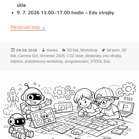
skla
9. 7. 2026 13.00–17.00 hodin – Edu strojky
Prázdninové workshopy – červenec 2026
Pokračování textu
Publikováno:
Autor:
Rubriky:
Štítky:
08.06.2026
Hanka
3D tisk
,
Workshop
3d pero
,
3D
tisk
,
Carrera Go!
,
červenec 2026
,
CO2 laser
,
deskovky
,
edu strojky
,
intelino
,
prázdninový workshop
,
programování
,
XTOOL Edu