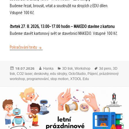
Budeme řezat, brousit, vrtat a soustružit na strojcích z EDU dílen.
Vstupné 100 Kč.
čtvrtek 27. 8. 2026, 13.00–17.00 hodin – MAKEDO stavíme z kartonu
Budeme stavět kartonový svět se stavebnicí MAKEDO. Vstupné 100 Kč.
Prázdninové workshopy – srpen 2026
Pokračování textu
Publikováno:
Autor:
Rubriky:
Štítky:
18.07.2026
Hanka
3D tisk
,
Workshop
3d pero
,
3D
tisk
,
CO2 laser
,
deskovky
,
edu strojky
,
OctoStudio
,
Pájení
,
prázdninový
workshop
,
programování
,
stop motion
,
XTOOL Edu