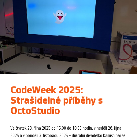
CodeWeek 2025:
Strašidelné příběhy s
OctoStudio
Ve čtvrtek 23. října 2025 od 15.00 do 18.00 hodin, v neděli 26. října
2025 a v pondělí 3. listopadu 2025 – digitální divadélko Kamishibai se