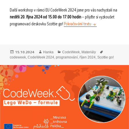
Další workshop v rámci EU CodeWeek 2024 jsme pro vás nachystali na
neděli 20. října 2024 od 15.00 do 17.00 hodin
– přijďte si vyzkoušet
EU CodeWeek 2024 – Sco
programovací deskovku Scottie go!
Pokračování textu
Publikováno:
Autor:
Rubriky:
Štítky:
15.10.2024
Hanka
CodeWeek
,
Materiály
codeweek
,
CodeWeek 2024
,
programování
,
říjen 2024
,
Scottie go!