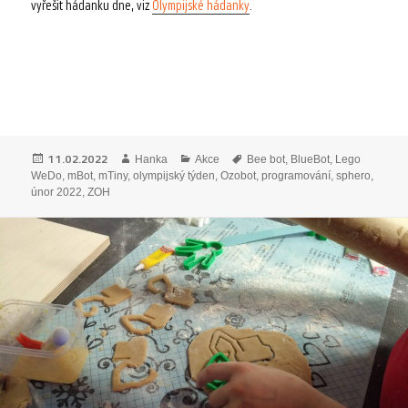
vyřešit hádanku dne, viz
Olympijské hádanky
.
Publikováno:
Autor:
Rubriky:
Štítky:
11.02.2022
Hanka
Akce
Bee bot
,
BlueBot
,
Lego
WeDo
,
mBot
,
mTiny
,
olympijský týden
,
Ozobot
,
programování
,
sphero
,
únor 2022
,
ZOH