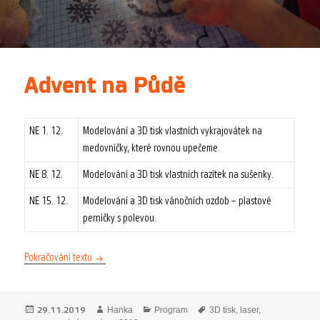
Advent na Půdě
NE 1. 12.
Modelování a 3D tisk vlastních vykrajovátek na
medovníčky, které rovnou upečeme.
NE 8. 12.
Modelování a 3D tisk vlastních razítek na sušenky.
NE 15. 12.
Modelování a 3D tisk vánočních ozdob – plastové
perníčky s polevou.
Advent na Půdě
Pokračování textu
Publikováno:
Autor:
Rubriky:
Štítky:
29.11.2019
Hanka
Program
3D tisk
,
laser
,