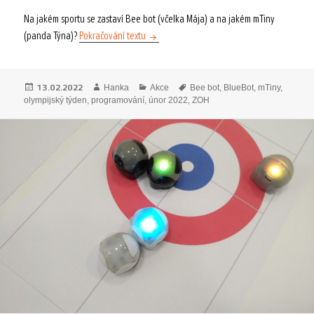
Na jakém sportu se zastaví Bee bot (včelka Mája) a na jakém mTiny
Olympijské hádanky
(panda Týna)?
Pokračování textu
Publikováno:
Autor:
Rubriky:
Štítky:
13.02.2022
Hanka
Akce
Bee bot
,
BlueBot
,
mTiny
,
olympijský týden
,
programování
,
únor 2022
,
ZOH