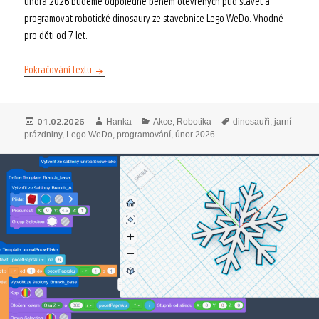
února 2026 budeme odpoledne během otevřených půd stavět a
programovat robotické dinosaury ze stavebnice Lego WeDo. Vhodné
pro děti od 7 let.
Jarní prázdniny s robo dinosaury 2026
Pokračování textu
Publikováno:
Autor:
Rubriky:
Štítky:
01.02.2026
Hanka
Akce
,
Robotika
dinosauři
,
jarní
prázdniny
,
Lego WeDo
,
programování
,
únor 2026