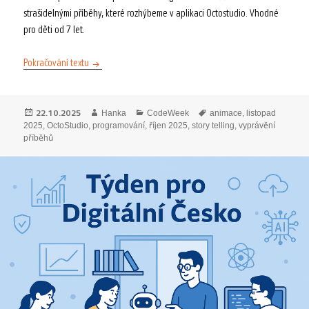
strašidelnými příběhy, které rozhýbeme v aplikaci Octostudio. Vhodné
pro děti od 7 let.
CodeWeek 2025: Strašidelné příběhy s OctoStudio
Pokračování textu
Publikováno:
Autor:
Rubriky:
Štítky:
22.10.2025
Hanka
CodeWeek
animace
,
listopad
2025
,
OctoStudio
,
programování
,
říjen 2025
,
story telling
,
vyprávění
příběhů