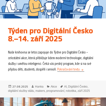
Týden pro Digitální Česko
8.–14. září 2025
Naše knihovna se letos zapojuje do Týdne pro Digitální Česko –
celostátní akce, která přibližuje lidem moderní technologie, digitální
služby i umělou inteligenci. Čeká vás pestrý program, kde si na své
Týden pro Digitální 
přijdou děti, studenti, dospělí i senioři.
Pokračování textu
Publikováno:
Autor:
Rubriky:
Štítky:
27.08.2025
Hanka
Akce
AI
,
Digitální Česko
,
digitální služby státu
,
makers
,
programování
,
robotika
,
září 2025