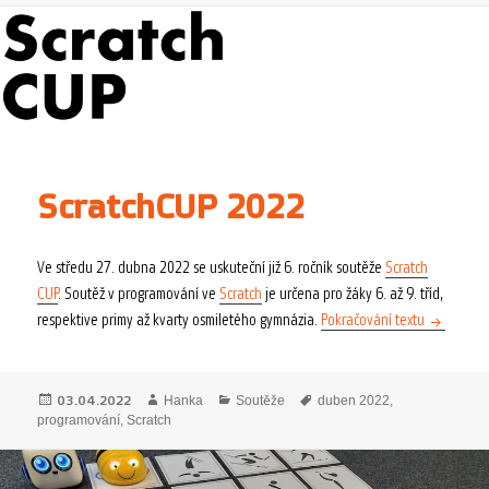
ScratchCUP 2022
Ve středu 27. dubna 2022 se uskuteční již 6. ročník soutěže
Scratch
CUP
. Soutěž v programování ve
Scratch
je určena pro žáky 6. až 9. tříd,
ScratchCU
respektive primy až kvarty osmiletého gymnázia.
Pokračování textu
Publikováno:
Autor:
Rubriky:
Štítky:
03.04.2022
Hanka
Soutěže
duben 2022
,
programování
,
Scratch