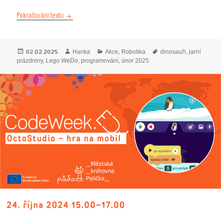
Jarní prázdniny s robo dinosaury
Pokračování textu
Publikováno:
Autor:
Rubriky:
Štítky:
02.02.2025
Hanka
Akce
,
Robotika
dinosauři
,
jarní
prázdniny
,
Lego WeDo
,
programování
,
únor 2025