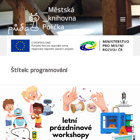
MENU
A
WIDGETY
Štítek:
programování