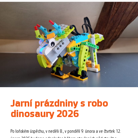
Jarní prázdniny s robo
dinosaury 2026
Po loňském úspěchu, v neděli 8., v pondělí 9. února a ve čtvrtek 12.