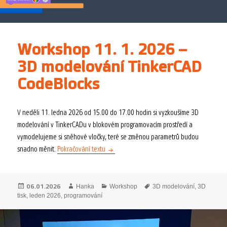
Workshop 11. 1. 2026 –
3D modelování TinkerCAD
CodeBlocks
V neděli 11. ledna 2026 od 15.00 do 17.00 hodin si vyzkoušíme 3D
modelování v TinkerCADu v blokovém programovacím prostředí a
vymodelujeme si sněhové vločky, teré se změnou parametrů budou
Workshop 11. 1. 2026 – 3D modelování Tin
snadno měnit.
Pokračování textu
Publikováno:
Autor:
Rubriky:
Štítky:
06.01.2026
Hanka
Workshop
3D modelování
,
3D
tisk
,
leden 2026
,
programování