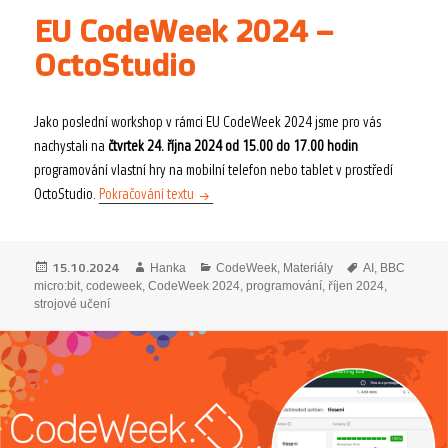
EU CodeWeek 2024 –
OctoStudio
Jako poslední workshop v rámci EU CodeWeek 2024 jsme pro vás
nachystali na
čtvrtek 24. října 2024 od 15.00 do 17.00 hodin
programování vlastní hry na mobilní telefon nebo tablet v prostředí
EU CodeWeek 2024 – OctoStudio
OctoStudio.
Pokračování textu
Publikováno:
Autor:
Rubriky:
Štítky:
15.10.2024
Hanka
CodeWeek
,
Materiály
AI
,
BBC
micro:bit
,
codeweek
,
CodeWeek 2024
,
programování
,
říjen 2024
,
strojové učení