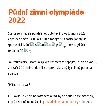
Půdní zimní olympiáda
2022
Stavte se v neděli, pondělí nebo čtvrtek (13.–20. února 2022)
odpoledne mezi 14:00 a 17:00 a zapojte se s našimi roboty do
sportovních klání
a olympijských
ceremoniálů
!
Jakému zimnímu sportu a s jakým robotem se zapojíte, je jen na vás…,
ale každý účastník bude mít k dispozici zkušený tým, který poradí a
pomůže.
Těšíme se na vás!
P.S. Pokud se k nám nedostanete a rádi byste použili naše materiály,
napište si o ně na náš mail:
puda@knihovna.policka.org
nebo zkuste