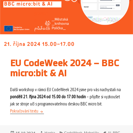
EU CodeWeek 2024 – BBC
micro:bit & AI
Další workshop v rámci EU CodeWeek 2024 jsme pro vás nachystali na
pondělí 21. října 2024 od 15.00 do 17.00 hodin
– přijďte si vyzkoušet
jak se stroje učí s programovatelnou deskou BBC micro:bit.
EU CodeWeek 2024 – BBC micro:bit & AI
Pokračování textu
Publikováno:
Autor:
Rubriky:
Štítky: