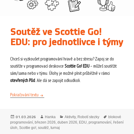
Soutěž ve Scottie Go!
EDU: pro jednotlivce i týmy
Chceš si vyzkoušet programování hravě a bez stresu? Zapoj se do
soutěže v programovací deskovce
Scottie Go! EDU
– můžeš soutěžit
sám/sama nebo v týmu. Úlohy je možné plnit průběžně v rámci
otevřených Půd
. Ale dá se zapojit odkudkoli.
Soutěž ve Scottie Go! EDU: pro jednotlivce i týmy
Pokračování textu
Publikováno:
Autor:
Rubriky:
Štítky:
01.03.2026
Hanka
Aktivity
,
Robotí stezky
blokové
programování
,
březen 2026
,
duben 2026
,
EDU
,
programování
,
řešení
úloh
,
Scottie go!
,
soutěž
,
turnaj