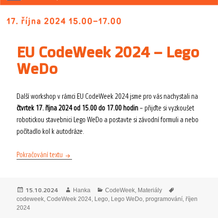
EU CodeWeek 2024 – Lego
WeDo
Další workshop v rámci EU CodeWeek 2024 jsme pro vás nachystali na
čtvrtek 17. října 2024 od 15.00 do 17.00 hodin
– přijďte si vyzkoušet
robotickou stavebnici Lego WeDo a postavte si závodní formuli a nebo
počítadlo kol k autodráze.
EU CodeWeek 2024 – Lego WeDo
Pokračování textu
Publikováno:
Autor:
Rubriky:
Štítky:
15.10.2024
Hanka
CodeWeek
,
Materiály
codeweek
,
CodeWeek 2024
,
Lego
,
Lego WeDo
,
programování
,
říjen
2024