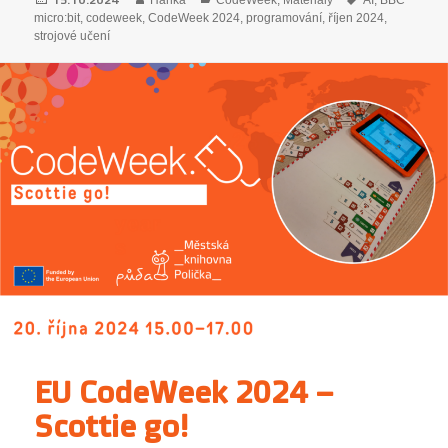
15.10.2024
Hanka
CodeWeek
,
Materiály
AI
,
BBC
micro:bit
,
codeweek
,
CodeWeek 2024
,
programování
,
říjen 2024
,
strojové učení
EU CodeWeek 2024 –
Scottie go!