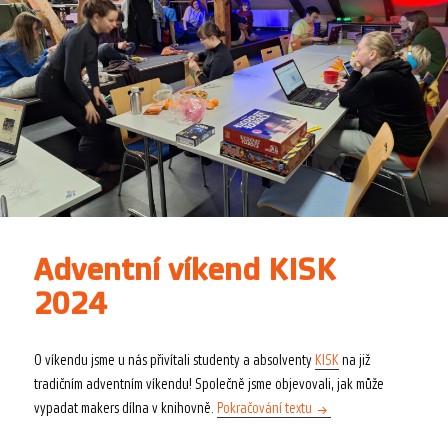
Adventní víkend KISK
2024
O víkendu jsme u nás přivítali studenty a absolventy
KISK
na již
tradičním adventním víkendu! Společně jsme objevovali, jak může
Adventní víkend KISK 20
vypadat makers dílna v knihovně.
Pokračování textu