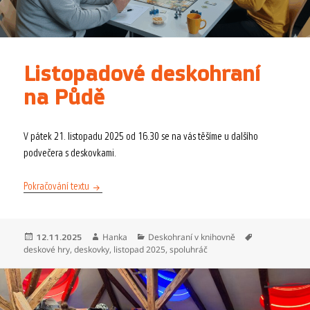
Listopadové deskohraní
na Půdě
V pátek 21. listopadu 2025 od 16.30 se na vás těšíme u dalšího
podvečera s deskovkami.
Listopadové deskohraní na Půdě
Pokračování textu
Publikováno:
Autor:
Rubriky:
Štítky:
Hanka
Deskohraní v knihovně
12.11.2025
deskové hry
,
deskovky
,
listopad 2025
,
spoluhráč