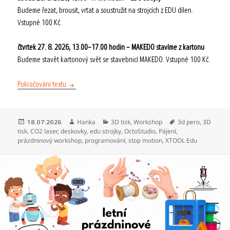
Budeme řezat, brousit, vrtat a soustružit na strojcích z EDU dílen.
Vstupné 100 Kč.
čtvrtek 27. 8. 2026, 13.00–17.00 hodin – MAKEDO stavíme z kartonu
Budeme stavět kartonový svět se stavebnicí MAKEDO. Vstupné 100 Kč.
Prázdninové workshopy – srpen 2026
Pokračování textu
Publikováno:
Autor:
Rubriky:
Štítky:
Hanka
3D tisk
,
Workshop
3d pero
,
3D
18.07.2026
tisk
,
CO2 laser
,
deskovky
,
edu strojky
,
OctoStudio
,
Pájení
,
prázdninový workshop
,
programování
,
stop motion
,
XTOOL Edu