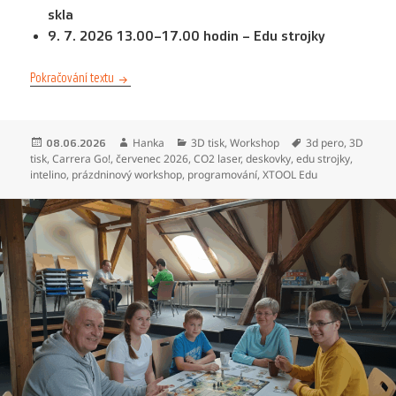
skla
9. 7. 2026 13.00–17.00 hodin – Edu strojky
Prázdninové workshopy – červenec 2026
Pokračování textu
Publikováno:
Autor:
Rubriky:
Štítky:
Hanka
3D tisk
,
Workshop
3d pero
,
3D
08.06.2026
tisk
,
Carrera Go!
,
červenec 2026
,
CO2 laser
,
deskovky
,
edu strojky
,
intelino
,
prázdninový workshop
,
programování
,
XTOOL Edu