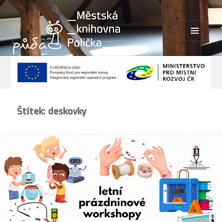
MENU
A
WIDGETY
Štítek:
deskovky