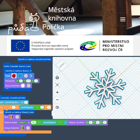
MENU
A
WIDGETY