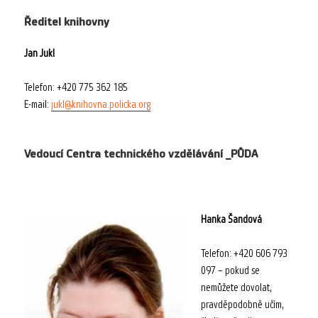
Ředitel knihovny
Jan Jukl
Telefon: +420 775 362 185
E-mail:
jukl@knihovna.policka.org
Vedoucí Centra technického vzdělávání _PŮDA
Hanka Šandová
Telefon: +420 606 793
097 – pokud se
nemůžete dovolat,
pravděpodobně učím,