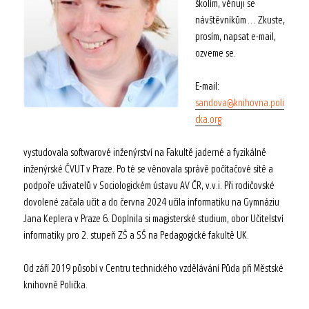
školím, věnuji se
návštěvníkům… Zkuste,
prosím, napsat e-mail,
ozveme se.
E-mail:
sandova@knihovna.poli
cka.org
vystudovala softwarové inženýrství na Fakultě jaderné a fyzikálně
inženýrské ČVUT v Praze. Po té se věnovala správě počítačové sítě a
podpoře uživatelů v Sociologickém ústavu AV ČR, v.v.i. Při rodičovské
dovolené začala učit a do června 2024 učila informatiku na Gymnáziu
Jana Keplera v Praze 6. Doplnila si magisterské studium, obor Učitelství
informatiky pro 2. stupeň ZŠ a SŠ na Pedagogické fakultě UK.
Od září 2019 působí v Centru technického vzdělávání Půda při Městské
knihovně Polička.