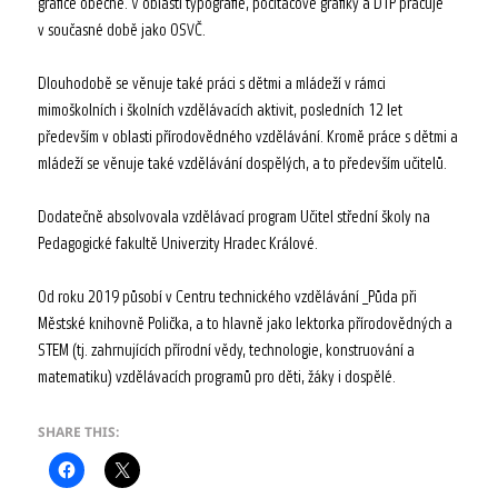
grafice obecně. V oblasti typografie, počítačové grafiky a DTP pracuje
v současné době jako OSVČ.
Dlouhodobě se věnuje také práci s dětmi a mládeží v rámci
mimoškolních i školních vzdělávacích aktivit, posledních 12 let
především v oblasti přírodovědného vzdělávání. Kromě práce s dětmi a
mládeží se věnuje také vzdělávání dospělých, a to především učitelů.
Dodatečně absolvovala vzdělávací program Učitel střední školy na
Pedagogické fakultě Univerzity Hradec Králové.
Od roku 2019 působí v Centru technického vzdělávání _Půda při
Městské knihovně Polička, a to hlavně jako lektorka přírodovědných a
STEM (tj. zahrnujících přírodní vědy, technologie, konstruování a
matematiku) vzdělávacích programů pro děti, žáky i dospělé.
SHARE THIS: