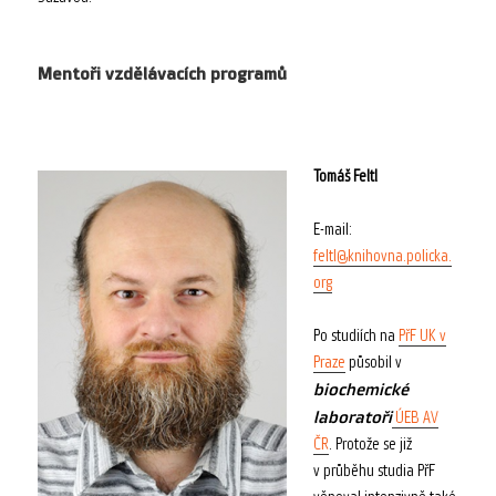
Mentoři vzdělávacích programů
Tomáš Feltl
E-mail:
feltl@knihovna.policka.
org
Po studiích na
PřF UK v
Praze
působil v
biochemické
laboratoři
ÚEB AV
ČR
. Protože se již
v průběhu studia PřF