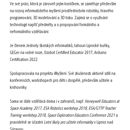
Ve své práci, která je zároveň jejím koníčkem, se zaměřuje především
na rozvoj informatického myšlení prostřednictvím robotiky, hravého
programování, 3D modelování a 3D tisku. Zajímá se o využívání
technologií napříč předměty a o propojování formálního a
neformálního vzdělávání.
Je členem Jednoty školských informatiků, tahoun Lipnické buňky,
GEGer na volné noze, Ozobot Certified Educator 2017, Arduino
Certification 2022.
Spolupracovala na projektu iMyšlení. Své zkušenosti aktivně sdílí na
konferencích, workshopech pro děti i dospělé, především učitele a
knihovníky.
Sama se dále vzdělává doma i v zahraničí, např.
Honeywell Educators at
Space Academy 2017, ESA Robotics workshop 2018, ESA/GTTP Teacher
Training workshop 2018, Space Exploration Educators Conference 2021
a
pravidelně se účastní
Letní školy pro učitele informatiky
v Lipnici nad
Sázavou.