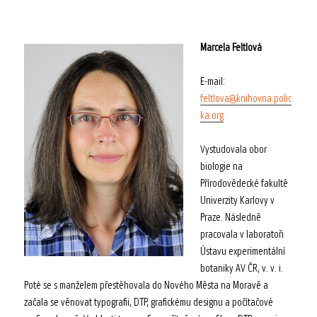
Marcela Feltlová
E-mail:
feltlova@knihovna.polic
ka.org
Vystudovala obor
biologie na
Přírodovědecké fakultě
Univerzity Karlovy v
Praze. Následně
pracovala v laboratoři
Ústavu experimentální
botaniky AV ČR, v. v. i.
Poté se s manželem přestěhovala do Nového Města na Moravě a
začala se věnovat typografii, DTP, grafickému designu a počítačové