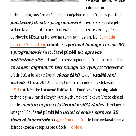
věnoval intenzivně také
informačním
technologiím, posléze změnil obor a nějakou dobu působil v prostředí
počítačových sítí
programování
a
. Chemie ale zůstala jeho
velkou láskou, a tak jsem se k ní vrátil… nakonec se z Prahy přesunul
do Nového Města na Moravě na tamní gymnázium. Na
Gymnáziu
vyučoval biologii
chemii
IVT
Vincence Makovského
několik let
,
,
programování
správce
a
a současně působil jako
počítačové sítě
. Od počátku pedagogického působení se podílí na
zavádění digitálních technologií do výuky
přírodovědných
výuce žáků
vzdělávání
předmětů, a to jak ve školní
, tak při
učitelů
. Od roku 2019 působí v Centru technického vzdělávání
_Půda
při Městské knihovně Polička. Na _Půdě se věnuje digitálním
technologiím v rámci různých kutilských „makers“ aktivit. V této oblasti
mentorem pro celoživotní vzdělávání
je zde
všech věkových
učitel chemie
správce 3D
kategorií. Současně působí jako
a
tiskové laboratoře
na
gymnáziu v Poličce
. Je také vydavatelem a
šéfredaktorem časopisu pro učitele –
e-Mole
.