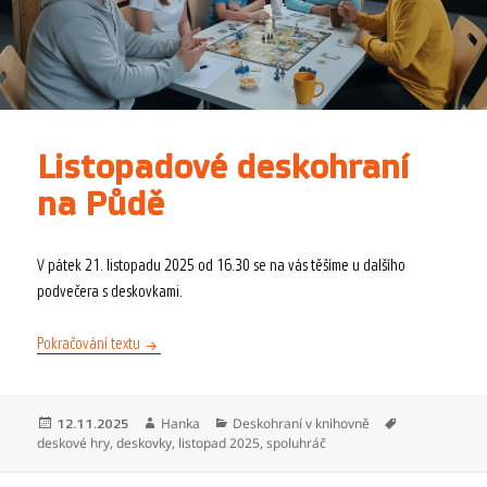
Listopadové deskohraní
na Půdě
V pátek 21. listopadu 2025 od 16.30 se na vás těšíme u dalšího
podvečera s deskovkami.
Listopadové deskohraní na Půdě
Pokračování textu
Publikováno:
Autor:
Rubriky:
Štítky:
Hanka
Deskohraní v knihovně
12.11.2025
deskové hry
,
deskovky
,
listopad 2025
,
spoluhráč