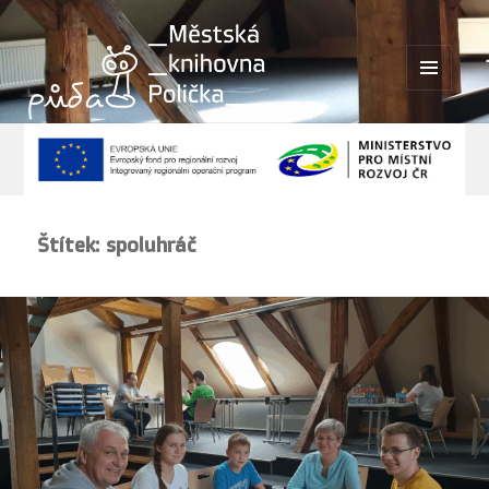
MENU
A
WIDGETY
Štítek:
spoluhráč