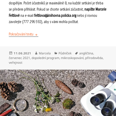
dospělým. Počet účastníků je maximálně 8, na každé setkání je třeba
se předem příhlásit. Pokud se chcete setkání zúčastnit,
napište Marcele
Feltlové
na e-mail
feltlova@knihovna.policka.org
nebo jí rovnou
zavolejte (777 296 592), aby s vámi mohla počítat.
Červencové dopolední výlety do mikrosvěta 2021
Pokračování textu
Publikováno:
Autor:
Rubriky:
Štítky:
Marcela
Půdníček
angličtina
,
11.06.2021
červenec 2021
,
dopolední program
,
mikroskopování
,
přírodověda
,
veřejnost