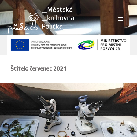
MENU
A
WIDGETY
Štítek:
červenec 2021