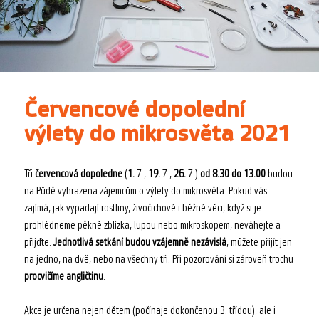
Červencové dopolední
výlety do mikrosvěta 2021
Tři
červencová dopoledne
(
1.
7.,
19.
7.,
26.
7.)
od 8.30 do 13.00
budou
na Půdě vyhrazena zájemcům o výlety do mikrosvěta. Pokud vás
zajímá, jak vypadají rostliny, živočichové i běžné věci, když si je
prohlédneme pěkně zblízka, lupou nebo mikroskopem, neváhejte a
přijďte.
Jednotlivá setkání budou vzájemně nezávislá
, můžete přijít jen
na jedno, na dvě, nebo na všechny tři. Při pozorování si zároveň trochu
procvičíme angličtinu
.
Akce je určena nejen dětem (počínaje dokončenou 3. třídou), ale i