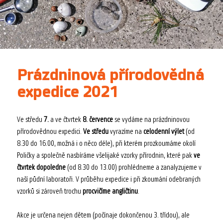
Prázdninová přírodovědná
expedice 2021
Ve středu
7.
a ve čtvrtek
8. července
se vydáme na prázdninovou
přírodovědnou expedici.
Ve středu
vyrazíme na
celodenní výlet
(od
8.30 do 16.00, možná i o něco déle), při kterém prozkoumáme okolí
Poličky a společně nasbíráme všelijaké vzorky přírodnin, které pak
ve
čtvrtek dopoledne
(od 8.30 do 13.00) prohlédneme a zanalyzujeme v
naší půdní laboratoři. V průběhu expedice i při zkoumání odebraných
vzorků si zároveň trochu
procvičíme angličtinu
.
Akce je určena nejen dětem (počínaje dokončenou 3. třídou), ale