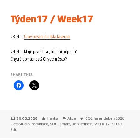
Týden17 / Week17
23. 4. –
Gravírování do skla laserem
24. 4. – Moje první hra „Třídění odpadu“
Chytrá domácnost? Chytré město?
SHARE THIS:
Publikováno:
Autor:
Rubriky:
Štítky:
Hanka
Akce
CO2 laser
,
duben 2026
,
30.03.2026
OctoStudio
,
recyklace
,
SDG
,
smart
,
udržitelnost
,
WEEK 17
,
XTOOL
Edu