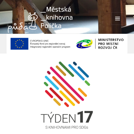
MENU
A
WIDGETY