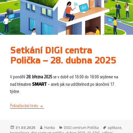
Setkání DIGI centra
Polička – 28. dubna 2025
V pondělí
28. března 2025
se v době od 16:00 do 18:00 sejdeme na
SMART
nad tématem
– aneb jak na udržitelnost po skončení 17.
týdne.
Setkání DIGI centra Polička – 28. dubna 2025
Pokračování textu
Publikováno:
Autor:
Rubriky:
Štítky:
Hanka
DIGI centrum Polička
aplikace
,
31.03.2025
bezpečnost
,
digi centrum polička
,
duben 2025
,
jši
,
SDG
,
sdílení
,