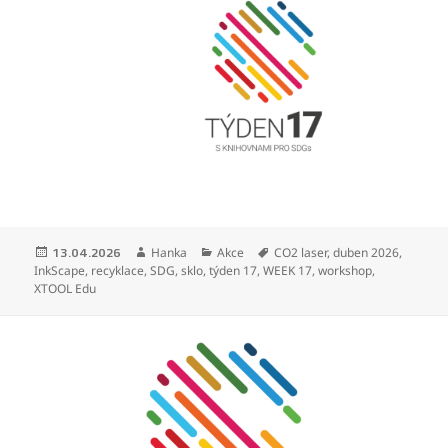
Publikováno:
Autor:
Rubriky:
Štítky:
Hanka
Akce
CO2 laser
,
duben 2026
,
13.04.2026
InkScape
,
recyklace
,
SDG
,
sklo
,
týden 17
,
WEEK 17
,
workshop
,
XTOOL Edu