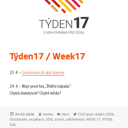
Týden17 / Week17
23. 4. –
Gravírování do skla laserem
24. 4. – Moje první hra „Třídění odpadu“
Chytrá domácnost? Chytré město?
Publikováno:
Autor:
Rubriky:
Štítky:
Hanka
Akce
CO2 laser
,
duben 2026
,
30.03.2026
OctoStudio
,
recyklace
,
SDG
,
smart
,
udržitelnost
,
WEEK 17
,
XTOOL
Edu