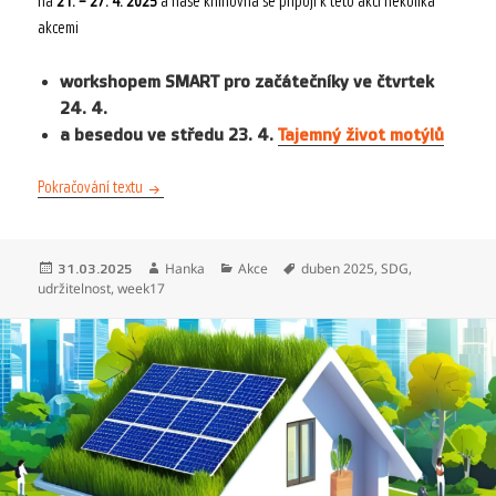
na
21. – 27. 4. 2025
a naše knihovna se připojí k této akci několika
akcemi
workshopem SMART pro začátečníky ve čtvrtek
24. 4.
a besedou ve středu 23. 4.
Tajemný život motýlů
WEEk 17
Pokračování textu
Publikováno:
Autor:
Rubriky:
Štítky:
Hanka
Akce
duben 2025
,
SDG
,
31.03.2025
udržitelnost
,
week17