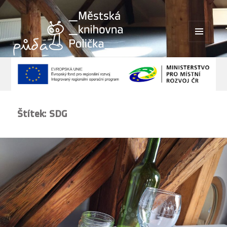
MENU
A
WIDGETY
Štítek:
SDG