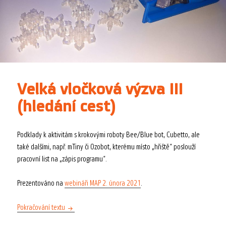
Velká vločková výzva III
(hledání cest)
Podklady k aktivitám s krokovými roboty Bee/Blue bot, Cubetto, ale
také dalšími, např. mTiny či Ozobot, kterému místo „hřiště“ poslouží
pracovní list na „zápis programu“.
Prezentováno na
webináři MAP 2. února 2021
.
Velká vločková výzva III (hledání cest)
Pokračování textu