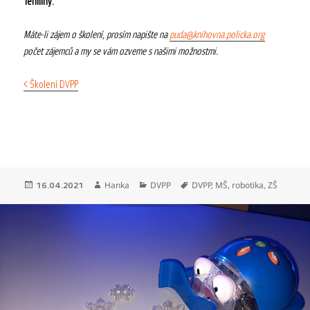
Termíny:
Máte-li zájem o školení, prosím napište na
puda@knihovna.policka.org
počet zájemců a my se vám ozveme s našimi možnostmi.
< Školení DVPP
Publikováno:
Autor:
Rubriky:
Štítky:
Hanka
DVPP
DVPP
,
MŠ
,
robotika
,
ZŠ
16.04.2021