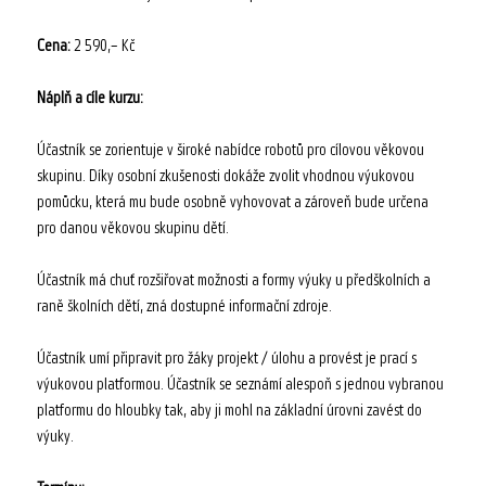
Cena:
2 590,– Kč
Náplň a cíle kurzu:
Účastník se zorientuje v široké nabídce robotů pro cílovou věkovou
skupinu. Díky osobní zkušenosti dokáže zvolit vhodnou výukovou
pomůcku, která mu bude osobně vyhovovat a zároveň bude určena
pro danou věkovou skupinu dětí.
Účastník má chuť rozšiřovat možnosti a formy výuky u předškolních a
raně školních dětí, zná dostupné informační zdroje.
Účastník umí připravit pro žáky projekt / úlohu a provést je prací s
výukovou platformou. Účastník se seznámí alespoň s jednou vybranou
platformu do hloubky tak, aby ji mohl na základní úrovni zavést do
výuky.