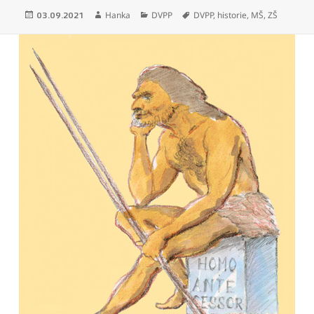
Publikováno:
Autor:
Rubriky:
Štítky:
Hanka
DVPP
DVPP
,
historie
,
MŠ
,
ZŠ
03.09.2021