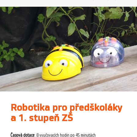
Robotika pro předškoláky
a 1. stupeň ZŠ
Časová dotace
: 8 vyučovacích hodin po 45 minutách