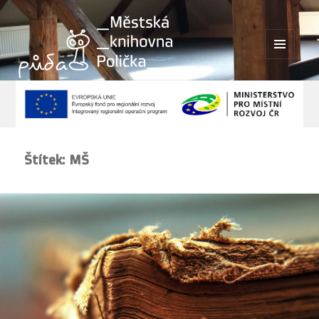
MENU
A
WIDGETY
Štítek:
MŠ