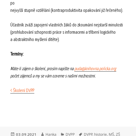
po
nejvyšší stupně vzdělání (kontraproduktivita opakování již řečeného).
Účastník zváží zapojení vlastních žáků do zkoumání nejstarší minulosti
(prohlubování schopnosti práce s informacemi a tříbení logického
a abstraktního myšlení dítěte).
Termíny:
Máte-li zájem o školení, prosím napište na
puda@knihovna.policka.org
počet zájemců a my se vám ozveme s našimi možnostmi.
< Školení DVPP
Publikováno:
Autor:
Rubriky:
Štítky:
Hanka
DVPP
DVPP
,
historie
,
MŠ
,
ZŠ
03.09.2021