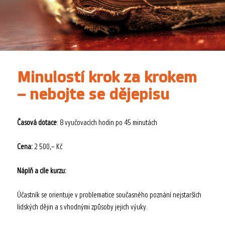
Minulostí krok za krokem
– nebojte se dějepisu
Časová dotace
: 8 vyučovacích hodin po 45 minutách
Cena:
2 500,– Kč
Náplň a cíle kurzu:
Účastník se orientuje v problematice současného poznání nejstarších
lidských dějin a s vhodnými způsoby jejich výuky.