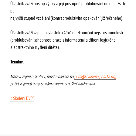
Účastník zváží postup výuky a její postupné prohlubování od nejnižších
po
nejvyšší stupně vzdělání (kontraproduktivita opakování již řečeného).
Účastník zváží zapojení vlastních žáků do zkoumání nejstarší minulosti
(prohlubování schopnosti práce s informacemi a tříbení logického
a abstraktního myšlení dítěte).
Termíny:
Máte-li zájem o školení, prosím napište na
puda@knihovna.policka.org
počet zájemců a my se vám ozveme s našimi možnostmi.
< Školení DVPP