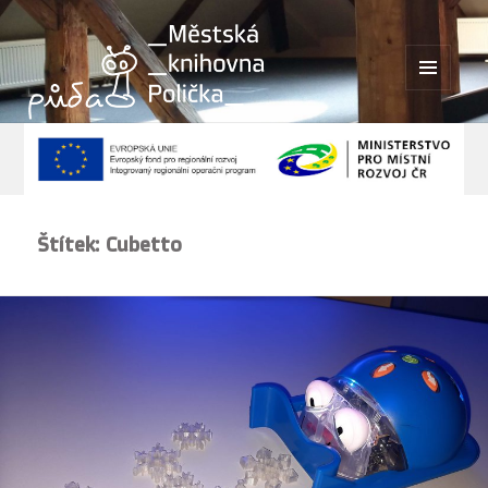
MENU
A
WIDGETY
Štítek:
Cubetto