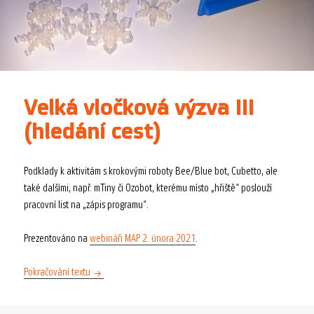
Velká vločková výzva III
(hledání cest)
Podklady k aktivitám s krokovými roboty Bee/Blue bot, Cubetto, ale
také dalšími, např. mTiny či Ozobot, kterému místo „hřiště“ poslouží
pracovní list na „zápis programu“.
Prezentováno na
webináři MAP 2. února 2021
.
Velká vločková výzva III (hledání cest)
Pokračování textu