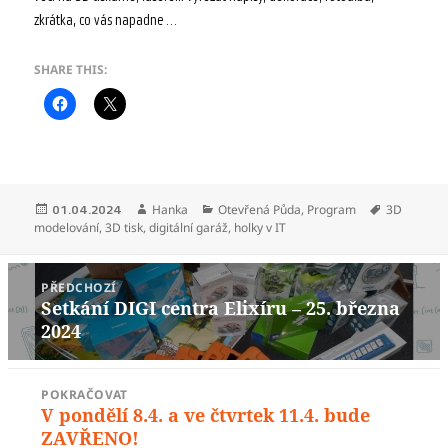
zkrátka, co vás napadne…
SHARE THIS:
Publikováno:
Autor:
Rubriky:
Štítky:
Hanka
Otevřená Půda
,
Program
3D
01.04.2024
modelování
,
3D tisk
,
digitální garáž
,
holky v IT
Navigace
PŘEDCHOZÍ
pro
Setkání DIGI centra Elixíru – 25. března
Předchozí
příspěvek
2024
příspěvek:
POKRAČOVAT
V pondělí 8.4. a ve čtvrtek 11.4. bude
Následující
ZAVŘENO!
příspěvek: