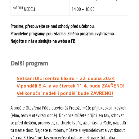
KAŽDOU
NEDĚLI
14:00 – 18:00
Prosíme, přezouvejte se nad schody před učebnou.
Pravidelné programy jsou zdarma. Změna programu vyhrazena.
Najděte si nás a sledujte na webu a FB.
Další program
Setkání DIGI centra Elixíru – 22. dubna 2024
V pondělí 8.4. a ve čtvrtek 11.4. bude ZAVŘENO!
Velikonoční neděli i pondělí bude ZAVŘENO!
A proč je Otevřená Půda otevřená? Protože může přijít kdokoli, kdykoli
(ehm, tedy v otevírací době). Dokonce můžete přijít i jen tak, schovat
se před deštěm, promyslet, co chcete tvořit, až u nás na Půdě, nápadů
tu máme dost. Najdete tu roboty, můžete si vymodelovat a vytisknout
věci na 3D tiskárně, laserem vyřezat nápisy, dekorace, fotoalba,