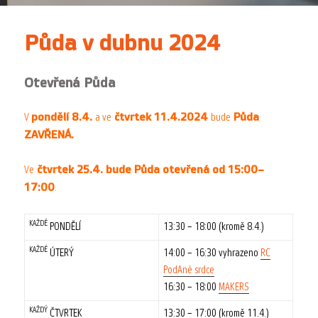
Půda v dubnu 2024
Otevřená Půda
pondělí 8.4.
čtvrtek 11.4.2024
Půda
V
a ve
bude
ZAVŘENÁ.
čtvrtek 25.4. bude Půda otevřená od
15:00–
Ve
17:00
.
KAŽDÉ
PONDĚLÍ
13:30 – 18:00 (kromě 8.4.)
KAŽDÉ
ÚTERÝ
14:00 – 16:30 vyhrazeno
RC
PodAné srdce
16:30 – 18:00
MAKERS
KAŽDÝ
ČTVRTEK
13:30 – 17:00 (kromě 11.4.)