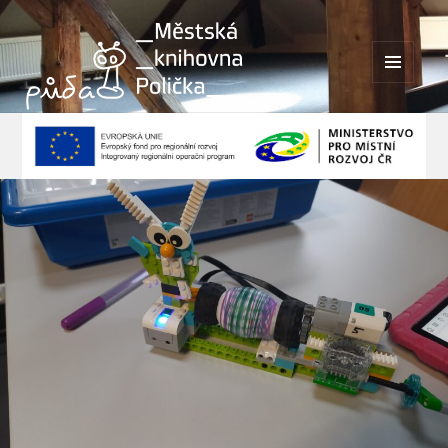
MENU
A
WIDGETY