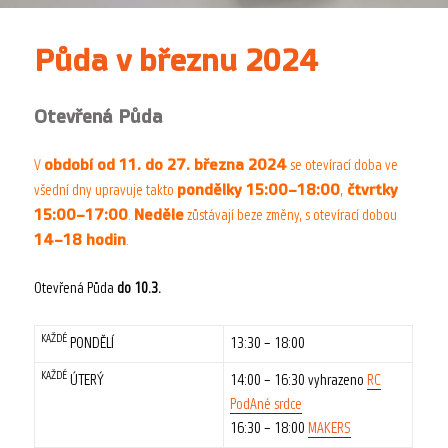
Půda v březnu 2024
Otevřená Půda
období od 11. do 27. března 2024
V
se otevírací doba ve
pondělky 15:00–18:00
čtvrtky
všední dny upravuje takto
,
15:00–17:00
Neděle
.
zůstávají beze změny, s otevírací dobou
14–18 hodin
.
Otevřená Půda
do 10.3.
KAŽDÉ
PONDĚLÍ
13:30 – 18:00
KAŽDÉ
ÚTERÝ
14:00 – 16:30 vyhrazeno
RC
PodAné srdce
16:30 – 18:00
MAKERS