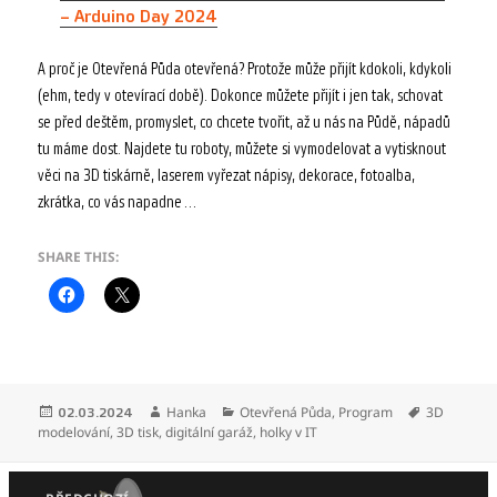
– Arduino Day 2024
A proč je Otevřená Půda otevřená? Protože může přijít kdokoli, kdykoli
(ehm, tedy v otevírací době). Dokonce můžete přijít i jen tak, schovat
se před deštěm, promyslet, co chcete tvořit, až u nás na Půdě, nápadů
tu máme dost. Najdete tu roboty, můžete si vymodelovat a vytisknout
věci na 3D tiskárně, laserem vyřezat nápisy, dekorace, fotoalba,
zkrátka, co vás napadne…
SHARE THIS:
Publikováno:
Autor:
Rubriky:
Štítky:
Hanka
Otevřená Půda
,
Program
3D
02.03.2024
modelování
,
3D tisk
,
digitální garáž
,
holky v IT
Navigace