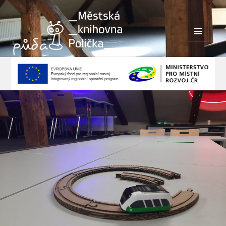
MENU
A
WIDGETY