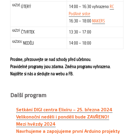
KAŽDÉ
ÚTERÝ
14:00 – 16:30 vyhrazeno
RC
PodAné srdce
16:30 – 18:00
MAKERS
KAŽDÝ
ČTVRTEK
13:30 – 17:00
KAŽDOU
NEDĚLI
14:00 – 18:00
Prosíme, přezouvejte se nad schody před učebnou.
Pravidelné programy jsou zdarma. Změna programu vyhrazena.
Najděte si nás a sledujte na webu a FB.
Další program
Setkání DIGI centra Elixíru – 25. března 2024
Velikonoční neděli i pondělí bude ZAVŘENO!
Mezi hvězdy 2024
Navrhujeme a zapojujeme první Arduino projekty