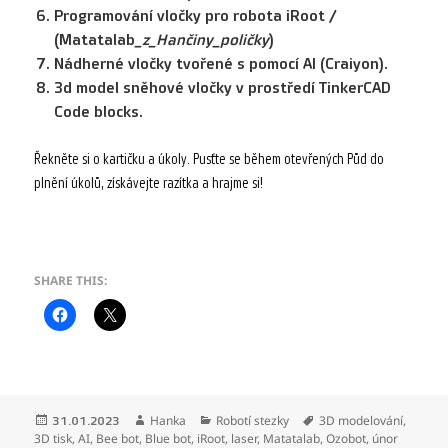
Programování vločky pro robota iRoot /
(Matatalab
_z_Hančiny_poličky
)
Nádherné vločky tvořené s pomocí AI (Craiyon).
3d model sněhové vločky v prostředí TinkerCAD
Code blocks.
Řekněte si o kartičku a úkoly. Pusťte se během otevřených Půd do
plnění úkolů, získávejte razítka a hrajme si!
SHARE THIS:
Publikováno:
Autor:
Rubriky:
Štítky:
Hanka
Robotí stezky
3D modelování
,
31.01.2023
3D tisk
,
AI
,
Bee bot
,
Blue bot
,
iRoot
,
laser
,
Matatalab
,
Ozobot
,
únor