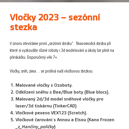
Vločky 2023 – sezónní
stezka
V únoru otevíráme první „sezónní stezku“. Tmavomodrá stezka při
které si vyzkoušíte různé roboty i 3d modelování a úkoly lze plnit na
přeskáčku. Doporučený věk 7+.
Vločky, sníh, zima… se prolíná naší vločkovou stezkou.
Malované vločky s Ozoboty.
Odklízení sněhu s Bee/Blue boty (Blue blocs).
Malovaný 2d/3d model sněhové vločky pro
laser/3d tiskárnu (TinkerCAD)
Vločkové pexeso VEX123 (Scratch).
Vločkové čarování s Annou a Elsou (Kano Frozen
_z_Hančiny_poličky
)