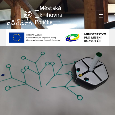
MENU
A
WIDGETY