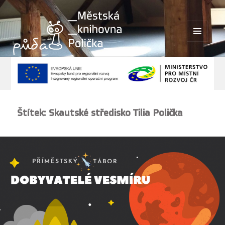
MENU
A
WIDGETY
Štítek:
Skautské středisko Tilia Polička