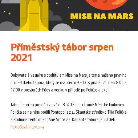
Příměstský tábor srpen
2021
Dobyvatelé vesmíru s podtitulem Mise na Mars je téma našeho prvního
příměstského tábora, který se uskuteční 9.–13. srpna 2021 mezi 8:00 a
17:00 v prostorách Půdy a venku v přírodě po Poličce a okolí.
Tábor je určen pro děti ve věku 8 až 15 let a kromě Městské knihovny
Polička se na něm podílí Pontopolis z.s., Skautské středisko Tilia Polička
a Rodinné centrum PodAné Srdce z.s. Kapacita tábora je 20 dětí.
Příměstský tábor srpen 2021
Pokračování textu