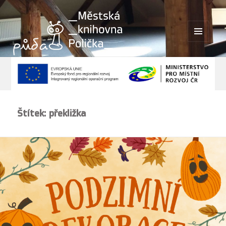
MENU
A
WIDGETY
Štítek:
překližka