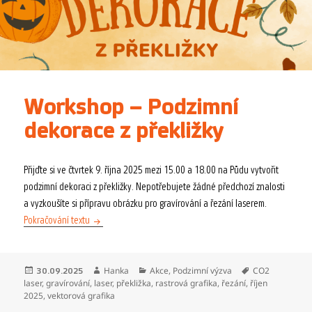
Workshop – Podzimní
dekorace z překližky
Přijďte si ve čtvrtek 9. října 2025 mezi 15.00 a 18.00 na Půdu vytvořit
podzimní dekoraci z překližky. Nepotřebujete žádné předchozí znalosti
a vyzkoušíte si přípravu obrázku pro gravírování a řezání laserem.
Workshop – Podzimní dekorace z překližky
Pokračování textu
Publikováno:
Autor:
Rubriky:
Štítky:
Hanka
Akce
,
Podzimní výzva
CO2
30.09.2025
laser
,
gravírování
,
laser
,
překližka
,
rastrová grafika
,
řezání
,
říjen
2025
,
vektorová grafika