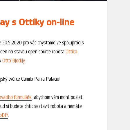
y s Ottíky on-line
 30.5.2020 pro vás chystáme ve spolupráci s
eden na stavbu open source robota
Ottíka
 v
Otto Blockly
.
jský tvůrce Camilo Parra Palacio!
ovacího formuláře
, abychom vám mohli poslat
ud si budete chtít sestavit robota a nemáte
oDIY
.