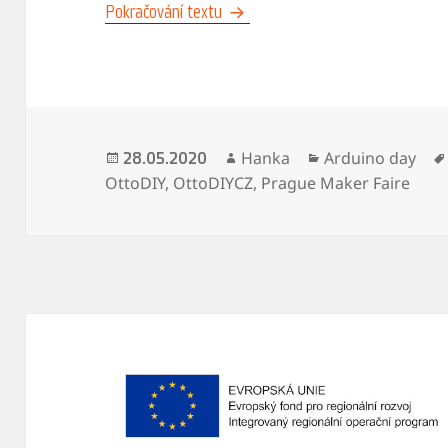
Maker Faire & Arduino day s Ottíky
Pokračování textu
Publikováno:
Autor:
Rubriky:
Hanka
Arduino day
28.05.2020
OttoDIY
,
OttoDIYCZ
,
Prague Maker Faire