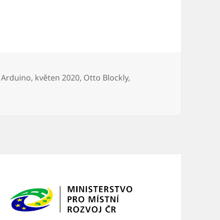
 on-line
Štítky:
Arduino
,
květen 2020
,
Otto Blockly
,