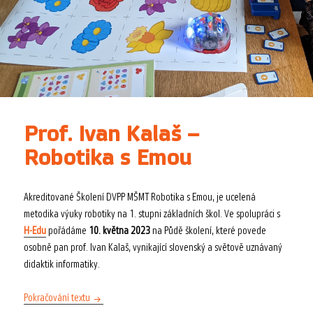
Prof. Ivan Kalaš –
Robotika s Emou
Akreditované Školení DVPP MŠMT Robotika s Emou, je ucelená
metodika výuky robotiky na 1. stupni základních škol. Ve spolupráci s
H-Edu
pořádáme
10. května 2023
na Půdě školení, které povede
osobně pan prof. Ivan Kalaš, vynikající slovenský a světově uznávaný
didaktik informatiky.
Prof. Ivan Kalaš – Robotika s Emou
Pokračování textu