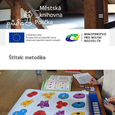
MENU
A
WIDGETY
Štítek:
metodika