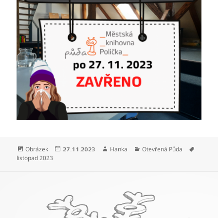
Formát:
Publikováno:
Autor:
Rubriky:
Štítky:
Obrázek
Hanka
Otevřená Půda
27.11.2023
listopad 2023