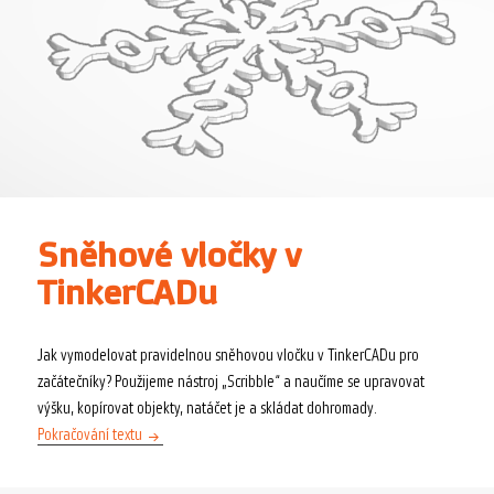
Sněhové vločky v
TinkerCADu
Jak vymodelovat pravidelnou sněhovou vločku v TinkerCADu pro
začátečníky? Použijeme nástroj „Scribble“ a naučíme se upravovat
výšku, kopírovat objekty, natáčet je a skládat dohromady.
Sněhové vločky v TinkerCADu
Pokračování textu