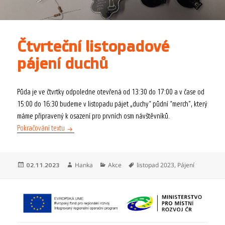
Čtvrteční listopadové
pájení duchů
Půda je ve čtvrtky odpoledne otevřená od 13:30 do 17:00 a v čase od
15:00 do 16:30 budeme v listopadu pájet „duchy“ půdní “merch”, který
máme připravený k osazení pro prvních osm návštěvníků.
Čtvrteční listopadové pájení duchů
Pokračování textu
Publikováno:
Autor:
Rubriky:
Štítky:
Hanka
Akce
listopad 2023
,
Pájení
02.11.2023