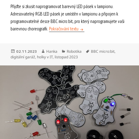
Přijďte si zkusit naprogramovat barevný LED pásek v lampionu.
Adresovatelný RGB LED pásek je umístěn v lampionu a připojen k
programovatelné desce BBC micro:bit, pro který naprogramujete vaši
Barevné LED lampiony
barevnou choreografii.
Pokračování textu
Publikováno:
Autor:
Rubriky:
Štítky:
Hanka
Robotika
BBC micro:bit
,
02.11.2023
digitální garáž
,
holky v IT
,
listopad 2023