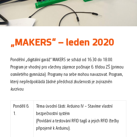
„MAKERS“ – leden 2020
Pondělní „digitální garáž“ MAKERS se schází od 16.30 do 18.00.
Program je vhodný pro všechny zájemce počínaje 6. třidou ZŠ (primou
osmiletého gymnázia). Programy na sebe mohou navazovat. Program,
který nepředpokládá žádné předchozí zkušenosti je zvýrazněn
kurzívou
.
Pondělí 6.
Téma úvodní části: Arduino IV – Stavíme vlastní
1.
bezpečnostní systém
(Povídání a testování RFID tagů a jejich RFID čtečky
připojené k Arduinu).