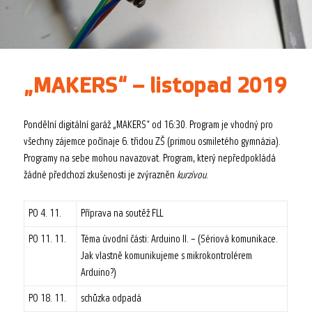
„MAKERS“ – listopad 2019
Pondělní digitální garáž „MAKERS“ od 16:30. Program je vhodný pro
všechny zájemce počínaje 6. třidou ZŠ (primou osmiletého gymnázia).
Programy na sebe mohou navazovat. Program, který nepředpokládá
žádné předchozí zkušenosti je zvýrazněn
kurzívou
.
PO 4. 11.
Příprava na soutěž FLL
PO 11. 11.
Téma úvodní části: Arduino II. – (Sériová komunikace.
Jak vlastně komunikujeme s mikrokontrolérem
Arduino?)
PO 18. 11.
schůzka odpadá