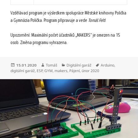
Vzdělávací program je výsledkem spolupráce Městské knihovny Polička
a Gymnázia Polička. Program připravuje a vede
Tomáš Feltl
.
Upozornění: Maximální počet účastníků „MAKERS“ je omezen na 15
osob. Změna programu vyhrazena.
Publikováno:
Autor:
Rubriky:
Štítky:
Tomáš
Digitální garáž
Arduino
,
15.01.2020
digitální garáž
,
ESP
,
GYM
,
makers
,
Pájení
,
únor 2020