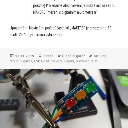
použít?) Pro zdárné absolvování je dobré mít za sebou
MAKERS “měření s digitálním multimetrem”.
Upozornění: Maximální počet účastníků „MAKERS“ je omezen na 15
osob. Změna programu vyhrazena.
Publikováno:
Autor:
Rubriky:
Štítky:
Tomáš
Digitální garáž
Arduino
,
12.11.2019
digitální garáž
,
ESP
,
GYM
,
makers
,
Pájení
,
prosinec 2019