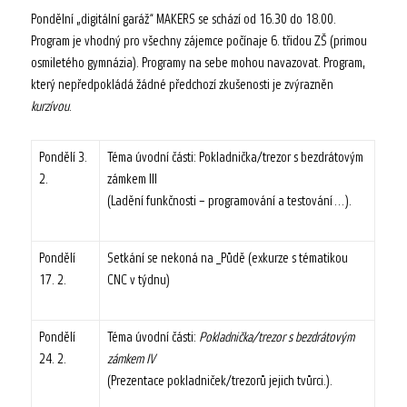
Pondělní „digitální garáž“ MAKERS se schází od 16.30 do 18.00.
Program je vhodný pro všechny zájemce počínaje 6. třidou ZŠ (primou
osmiletého gymnázia). Programy na sebe mohou navazovat. Program,
který nepředpokládá žádné předchozí zkušenosti je zvýrazněn
kurzívou
.
Pondělí 3.
Téma úvodní části: Pokladnička/trezor s bezdrátovým
2.
zámkem III
(Ladění funkčnosti – programování a testování…).
Pondělí
Setkání se nekoná na _Půdě (exkurze s tématikou
17. 2.
CNC v týdnu)
Pondělí
Téma úvodní části:
Pokladnička/trezor s bezdrátovým
24. 2.
zámkem IV
(Prezentace pokladniček/trezorů jejich tvůrci.).