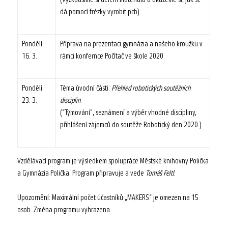
dá pomocí frézky vyrobit pcb).
Pondělí
Příprava na prezentaci gymnázia a našeho kroužku v
16. 3.
rámci konfernce Počítač ve škole 2020
Pondělí
Téma úvodní části:
Přehled robotických soutěžních
23. 3.
disciplin
(“Týmování”, seznámení a výběr vhodné discipliny,
přihlášení zájemců do soutěže Robotický den 2020.).
Vzdělávací program je výsledkem spolupráce Městské knihovny Polička
a Gymnázia Polička. Program připravuje a vede
Tomáš Feltl
.
Upozornění: Maximální počet účastníků „MAKERS“ je omezen na 15
osob. Změna programu vyhrazena.