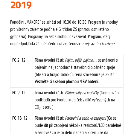
2019
Pondělní „MAKERS“ se schází od 16.30 do 18.30. Program je vhodný
pro všechny zájemce počínaje 6. třidou ZŠ (primou osmiletého
gymnázia). Programy na sebe mohou navazovat. Program, který
nepředpokládá žádné předchozí zkušenosti je zvýrazněn
kurzívou
.
PO 2. 12.
Téma úvodní části:
Pájím, pájíš, pájíme…
seznámení s
pájením na jednoduché stavebnici plošného spoje
(blikací a hrajicí srdíčko), cena stavebnice je 25 Kč.
Vezměte si s sebou plochou 4.5V baterii.
PO 9. 12.
Téma úvodní části:
Pálíme díly na krabičky
(Generování
podkladů pro tvorbu krabiček z dílů vyřezaných na
CO
laseru.)
2
PO 16. 12.
Téma úvodní části:
Paralelní a sériové zapojení
(Co se
bude dít při zapojení několika rezistorů/LED paralelně
a sériově? Co je to dělič napětí a k čemu se dá