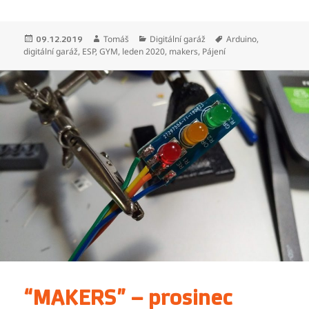
Publikováno:
Autor:
Rubriky:
Štítky:
Tomáš
Digitální garáž
Arduino
,
09.12.2019
digitální garáž
,
ESP
,
GYM
,
leden 2020
,
makers
,
Pájení
“MAKERS” – prosinec