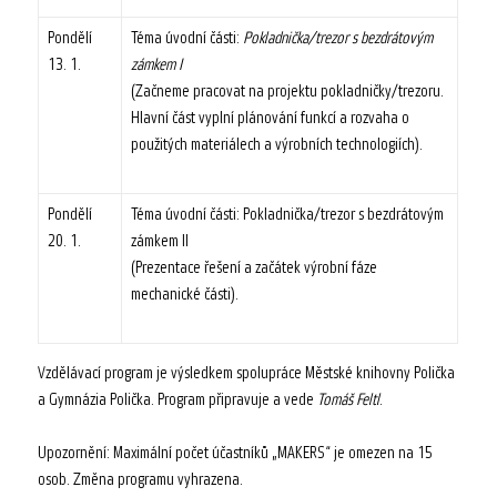
Pondělí
Téma úvodní části:
Pokladnička/trezor s bezdrátovým
13. 1.
zámkem I
(Začneme pracovat na projektu pokladničky/trezoru.
Hlavní část vyplní plánování funkcí a rozvaha o
použitých materiálech a výrobních technologiích).
Pondělí
Téma úvodní části: Pokladnička/trezor s bezdrátovým
20. 1.
zámkem II
(Prezentace řešení a začátek výrobní fáze
mechanické části).
Vzdělávací program je výsledkem spolupráce Městské knihovny Polička
a Gymnázia Polička. Program připravuje a vede
Tomáš Feltl
.
Upozornění: Maximální počet účastníků „MAKERS“ je omezen na 15
osob. Změna programu vyhrazena.