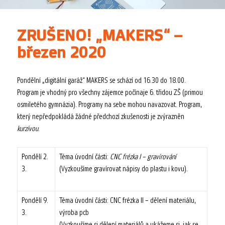
ZRUŠENO! „MAKERS“ –
březen 2020
Pondělní „digitální garáž“ MAKERS se schází od 16.30 do 18.00.
Program je vhodný pro všechny zájemce počínaje 6. třidou ZŠ (primou
osmiletého gymnázia). Programy na sebe mohou navazovat. Program,
který nepředpokládá žádné předchozí zkušenosti je zvýrazněn
kurzívou
.
Pondělí 2.
Téma úvodní části:
CNC frézka I – gravírování
3.
(Vyzkoušíme gravírovat nápisy do plastu i kovu).
Pondělí 9.
Téma úvodní části: CNC frézka II – dělení materiálu,
3.
výroba pcb
(Vyzkoušíme si dělení materiálů a ukážeme si, jak se