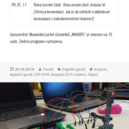
PO 25. 11.
Téma úvodní části:
Téma úvodní části: Arduino III.
(Sériová komunikace. Jak se dá odchytit a dekódovat
komunikace s mikrokontrolérem Arduino?)
Upozornění: Maximální počet účastníků „MAKERS“ je omezen na 15
osob. Změna programu vyhrazena.
Publikováno:
Autor:
Rubriky:
Štítky:
Tomáš
Digitální garáž
Arduino
,
25.10.2019
digitální garáž
,
ESP
,
GYM
,
listopad 2019
,
makers
,
Pájení