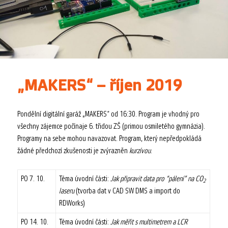
„MAKERS“ – říjen 2019
Pondělní digitální garáž „MAKERS“ od 16:30. Program je vhodný pro
všechny zájemce počínaje 6. třidou ZŠ (primou osmiletého gymnázia).
Programy na sebe mohou navazovat. Program, který nepředpokládá
žádné předchozí zkušenosti je zvýrazněn
kurzívou
.
PO 7. 10.
Téma úvodní části:
Jak připravit data pro “pálení” na CO
2
laseru
(tvorba dat v CAD SW DMS a import do
RDWorks)
PO 14. 10.
Téma úvodní části:
Jak měřit s multimetrem a LCR