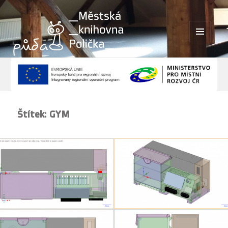
MENU
A
WIDGETY
Štítek:
GYM