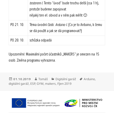
testerem I.
Tento “úvod” bude trochu delší (cca 1 h),
protože budeme zapojovat
nějaký ten el. obvod a v něm pak měřit 🙂
PO 21. 10.
Téma úvodní části:
Arduino I.
(Co je to Arduino, k čemu
se dá použít a jak se dá programovat?)
PO 28. 10.
schůzka odpadá
Upozornění: Maximální počet účastníků „MAKERS“ je omezen na 15
osob. Změna programu vyhrazena.
Publikováno:
Autor:
Rubriky:
Štítky:
Tomáš
Digitální garáž
Arduino
,
01.10.2019
digitální garáž
,
ESP
,
GYM
,
makers
,
říjen 2019