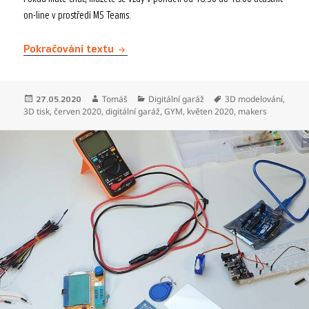
on-line v prostředí MS Teams.
Akademie 3D modelování a 3D tisku (k
Pokračování textu
Publikováno:
Autor:
Rubriky:
Štítky:
Tomáš
Digitální garáž
3D modelování
,
27.05.2020
3D tisk
,
červen 2020
,
digitální garáž
,
GYM
,
květen 2020
,
makers