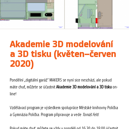
Akademie 3D modelování
a 3D tisku (květen–červen
2020)
Pondělní „digitální garáž“ MAKERS se nyní sice neschází, ale pokud
máte chuť, můžete se účastnit
Akademie 3D modelování a 3D tisku
on-
line!
Vzdělávací program je výsledkem spolupráce Městské knihovny Polička
a Gymnázia Polička. Program připravuje a vede
Tomáš Feltl
.
Pokud máte chuť, můžete se vždy v pondělí od 16.30 do 18.00 účastnit