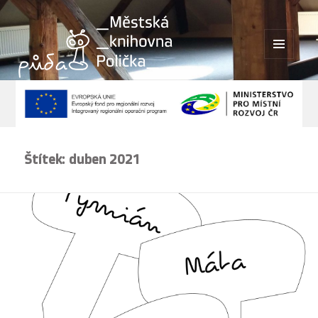
MENU
A
WIDGETY
Štítek:
duben 2021