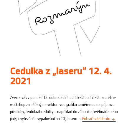
Cedulka z „laseru“ 12. 4.
2021
Zveme vás v pondělí 12. dubna 2021 od 16:30 do 17:30 na on-line
workshop zaměřený na vektorovou grafiku zaměřenou na přípravu
předlohy, tentokrát cedulky – například do záhonku, květináče nebo
Cedulka z „la
jiné, k vyřezání a vypalování na CO
laseru…
Pokračování textu
2