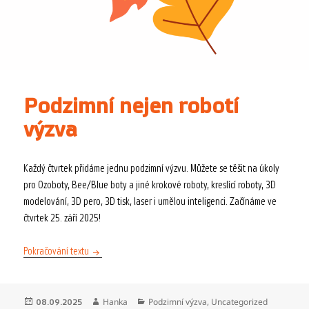
Podzimní nejen robotí
výzva
Každý čtvrtek přidáme jednu podzimní výzvu. Můžete se těšit na úkoly
pro Ozoboty, Bee/Blue boty a jiné krokové roboty, kreslící roboty, 3D
modelování, 3D pero, 3D tisk, laser i umělou inteligenci. Začínáme ve
čtvrtek 25. září 2025!
Podzimní nejen robotí výzva
Pokračování textu
Publikováno:
Autor:
Rubriky:
Hanka
Podzimní výzva
,
Uncategorized
08.09.2025