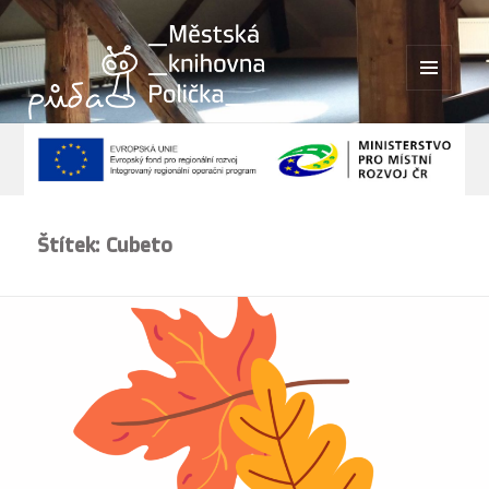
MENU
A
WIDGETY
Štítek:
Cubeto