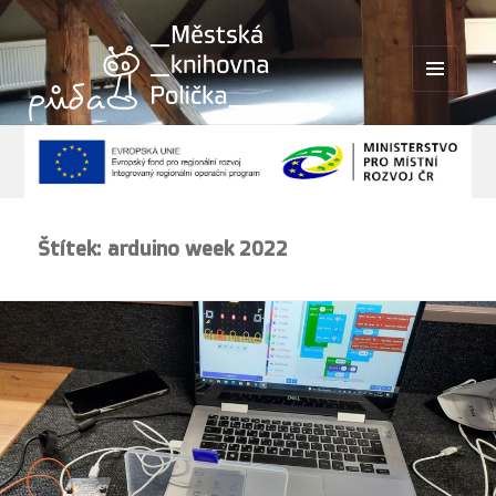
MENU
A
WIDGETY
Štítek:
arduino week 2022