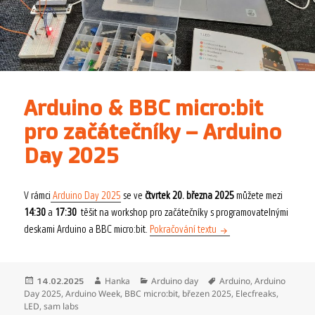
Arduino & BBC micro:bit
pro začátečníky – Arduino
Day 2025
V rámci
Arduino Day 2025
se ve
čtvrtek 20. března 2025
můžete mezi
14:30
a
17:30
těšit na workshop pro začátečníky s programovatelnými
Arduino & BBC micro:bit 
deskami Arduino a BBC micro:bit.
Pokračování textu
Publikováno:
Autor:
Rubriky:
Štítky:
Hanka
Arduino day
Arduino
,
Arduino
14.02.2025
Day 2025
,
Arduino Week
,
BBC micro:bit
,
březen 2025
,
Elecfreaks
,
LED
,
sam labs