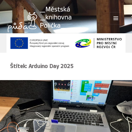
MENU
A
WIDGETY
Štítek:
Arduino Day 2025