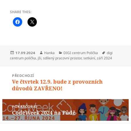
SHARE THIS:
Publikováno:
Autor:
Rubriky:
Štítky:
Hanka
DIGI centrum Polička
digi
17.09.2024
centrum polička
,
jši
,
sdílený pracovní prostor
,
setkání
,
září 2024
Navigace
PŘEDCHOZÍ
pro
Ve čtvrtek 12.9. bude z provozních
Předchozí
příspěvek
důvodů ZAVŘENO!
příspěvek:
POKRAČOVAT
CodeWeek 2024 na Půdě
Následující
příspěvek: