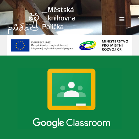
MENU
A
WIDGETY