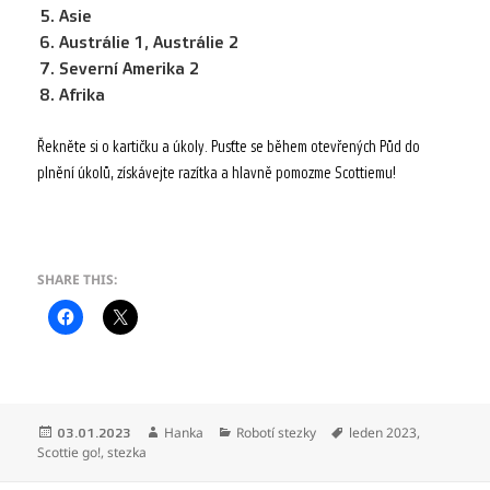
Asie
Austrálie 1, Austrálie 2
Severní Amerika 2
Afrika
Řekněte si o kartičku a úkoly. Pusťte se během otevřených Půd do
plnění úkolů, získávejte razítka a hlavně pomozme Scottiemu!
SHARE THIS:
Publikováno:
Autor:
Rubriky:
Štítky:
Hanka
Robotí stezky
leden 2023
,
03.01.2023
Scottie go!
,
stezka