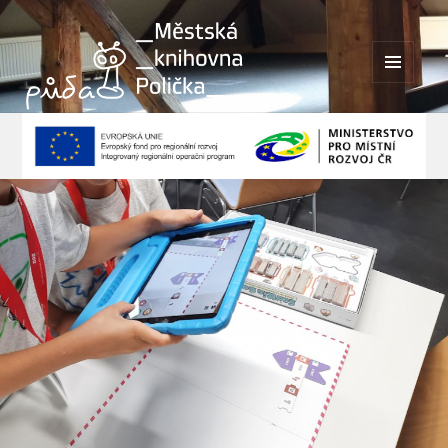
MENU
A
WIDGETY