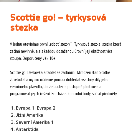
Scottie go! – tyrkysová
stezka
V lednu otevíráme první „robotí stezky“. Tyrkysová stezka, stezka která
začíná nevinně, ale s každou dosaženou úrovní její obtížnost více
stoupá. Doporučený věk 10+.
Scottie go! Deskovka a tablet se zadáními. Mimozemšťan Scottie
ztroskotal a my mu můžeme pomoci dohledat všechny díly jeho
vesmírného plavidla, tím že budeme postupně plnit mise a
programovat jejich řešení. Procházet kontrolní body, sbírat předměty.
Evropa 1, Evropa 2
Jižní Amerika
Severní Amerika 1
Antarktida