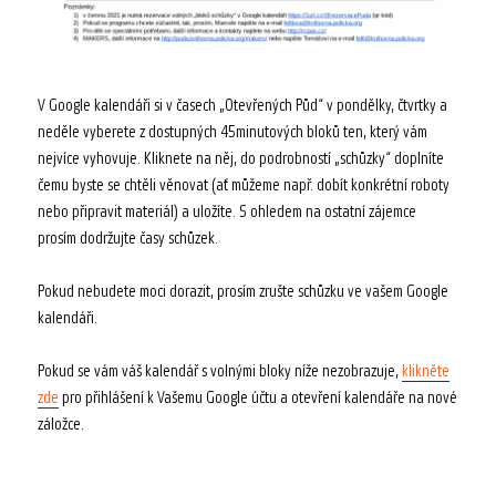
V Google kalendáři si v časech „Otevřených Půd“ v pondělky, čtvrtky a
neděle vyberete z dostupných 45minutových bloků ten, který vám
nejvíce vyhovuje. Kliknete na něj, do podrobností „schůzky“ doplníte
čemu byste se chtěli věnovat (ať můžeme např. dobít konkrétní roboty
nebo připravit materiál) a uložíte. S ohledem na ostatní zájemce
prosím dodržujte časy schůzek.
Pokud nebudete moci dorazit, prosím zrušte schůzku ve vašem Google
kalendáři.
Pokud se vám váš kalendář s volnými bloky níže nezobrazuje,
klikněte
zde
pro přihlášení k Vašemu Google účtu a otevření kalendáře na nové
záložce.