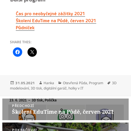
Čas pro neobyčejné zážitky 2021
Školení EduTime na Půdě, červen 2021
Půdníček
SHARE THIS:
Publikováno:
Autor:
Rubriky:
Štítky:
Hanka
Otevřená Půda
,
Program
3D
31.05.2021
modelování
,
3D tisk
,
digitální garáž
,
holky v IT
Navigace
PŘEDCHOZÍ
pro
Školení EduTime na Půdě, červen 2021
Předchozí
příspěvek
příspěvek:
POKRAČOVAT