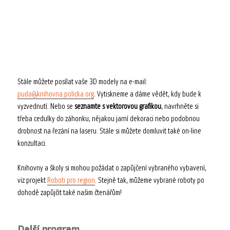
Stále můžete posílat vaše 3D modely na e-mail:
puda@knihovna.policka.org
. Vytiskneme a dáme vědět, kdy bude k
vyzvednutí. Nebo se
seznamte s vektorovou grafikou
, navrhněte si
třeba cedulky do záhonku, nějakou jarní dekoraci nebo podobnou
drobnost na řezání na laseru. Stále si můžete domluvit také on-line
konzultaci.
Knihovny a školy si mohou požádat o zapůjčení vybraného vybavení,
viz projekt
Roboti pro region
. Stejně tak, můžeme vybrané roboty po
dohodě zapůjčit také našim čtenářům!
Další program