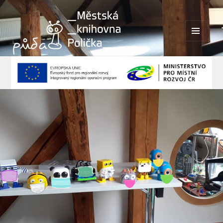
MENU
A
WIDGETY