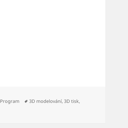
Štítky:
,
Program
3D modelování
,
3D tisk
,