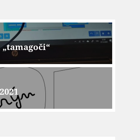
a „tamagoči“
 2021