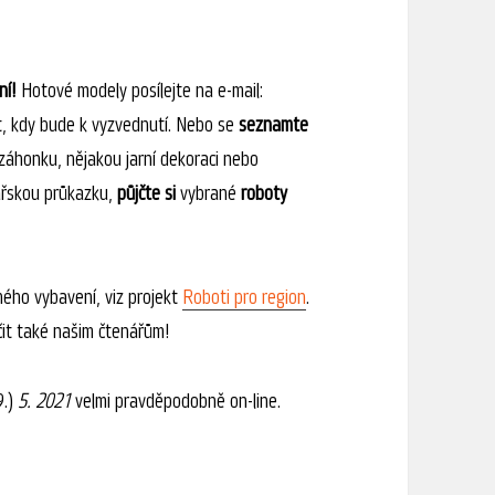
ní!
Hotové modely posílejte na e-mail:
, kdy bude k vyzvednutí. Nebo se
seznamte
 záhonku, nějakou jarní dekoraci nebo
ářskou průkazku,
půjčte si
vybrané
roboty
ného vybavení, viz projekt
Roboti pro region
.
čit také našim čtenářům!
9.)
5. 2021
velmi pravděpodobně on-line.