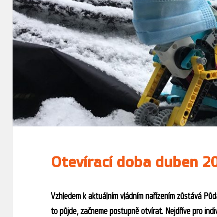
Otevírací doba duben 2
Vzhledem k aktuálním vládním nařízením zůstává Půda
to půjde, začneme postupně otvírat. Nejdříve pro indiv