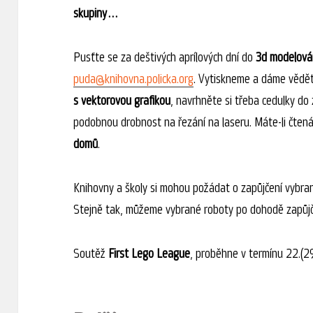
skupiny…
Pusťte se za deštivých aprílových dní do
3d modelová
puda@knihovna.policka.org
. Vytiskneme a dáme vědět
s vektorovou grafikou
, navrhněte si třeba cedulky do
podobnou drobnost na řezání na laseru. Máte-li čten
domů
.
Knihovny a školy si mohou požádat o zapůjčení vybra
Stejně tak, můžeme vybrané roboty po dohodě zapůj
Soutěž
First Lego League
, proběhne v termínu 22.(2