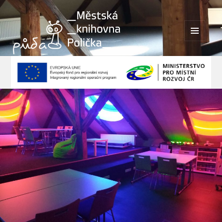
MENU
A
WIDGETY