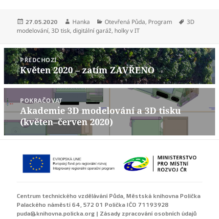
Publikováno:
Autor:
Rubriky:
Štítky:
Hanka
Otevřená Půda
,
Program
3D
27.05.2020
modelování
,
3D tisk
,
digitální garáž
,
holky v IT
Navigace
PŘEDCHOZÍ
pro
Květen 2020 – zatím ZAVŘENO
Předchozí
příspěvek
příspěvek:
POKRAČOVAT
Akademie 3D modelování a 3D tisku
Následující
(květen–červen 2020)
příspěvek:
Centrum technického vzdělávání Půda,
Městská knihovna Polička
Palackého náměstí 64, 572 01 Polička IČO 71193928
puda@knihovna.policka.org
|
Zásady zpracování osobních údajů