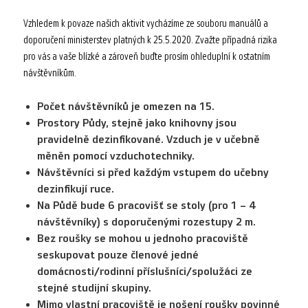
Vzhledem k povaze našich aktivit vycházíme ze souboru manuálů a
doporučení ministerstev platných k 25.5.2020. Zvažte případná rizika
pro vás a vaše blízké a zároveň buďte prosím ohleduplní k ostatním
návštěvníkům.
Počet návštěvníků je omezen na 15.
Prostory Půdy, stejně jako knihovny jsou
pravidelně dezinfikované. Vzduch je v učebně
měněn pomocí vzduchotechniky.
Návštěvníci si před každým vstupem do učebny
dezinfikují ruce.
Na Půdě bude 6 pracovišť se stoly (pro 1 – 4
návštěvníky) s doporučenými rozestupy 2 m.
Bez roušky se mohou u jednoho pracoviště
seskupovat pouze členové jedné
domácnosti/rodinní příslušníci/spolužáci ze
stejné studijní skupiny.
Mimo vlastní pracoviště je nošení roušky povinné