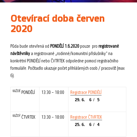
Otevírací doba červen
2020
Půda bude otevřená od
PONDĚLÍ 1.6.2020
pouze pro
registrované
návštěvníky
a registrované „rodinné/komunitní příslušníky“ na
konkrétní PONDĚLÍ nebo ČVTRTEK odpoledne pomocí registračního
formuláře. Počítadlo ukazuje počet přihlášených osob / pracovišť (max
6).
KAŽDÉ
PONDĚLÍ
13:30 – 18:00
Registrace PONDĚLÍ
KAŽDÝ
ČTVRTEK
13:30 – 18:00
Registrace ČTVRTEK