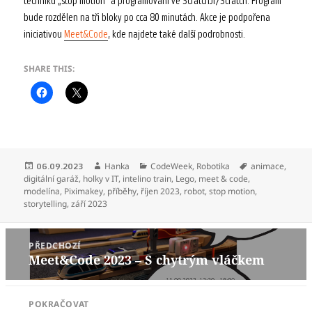
techniku „stop motion“ a programování ve ScratchJr/Scratch. Program
bude rozdělen na tři bloky po cca 80 minutách. Akce je podpořena
iniciativou
Meet&Code
, kde najdete také další podrobnosti.
SHARE THIS:
Publikováno:
Autor:
Rubriky:
Štítky:
Hanka
CodeWeek
,
Robotika
animace
,
06.09.2023
digitální garáž
,
holky v IT
,
intelino train
,
Lego
,
meet & code
,
modelína
,
Piximakey
,
příběhy
,
říjen 2023
,
robot
,
stop motion
,
storytelling
,
září 2023
Navigace
PŘEDCHOZÍ
pro
Meet&Code 2023 – S chytrým vláčkem
Předchozí
příspěvek
příspěvek:
POKRAČOVAT