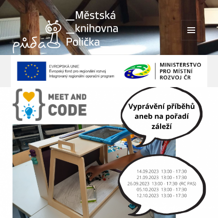
MENU
A
WIDGETY