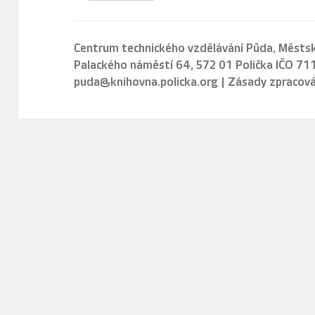
Centrum technického vzdělávání Půda,
Městsk
Palackého náměstí 64, 572 01 Polička IČO 7
puda@knihovna.policka.org
|
Zásady zpracová