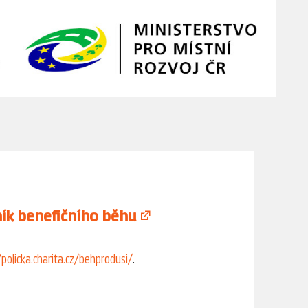
ník benefičního běhu
/policka.charita.cz/behprodusi/
.