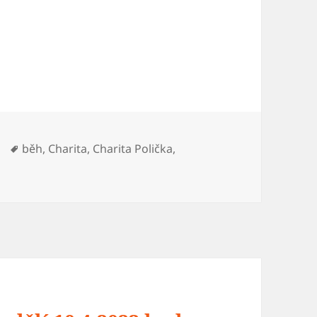
ky:
Štítky:
běh
,
Charita
,
Charita Polička
,