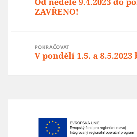
Od neděle 9.4.2023 do po
Předchozí
ZAVŘENO!
příspěvek:
POKRAČOVAT
V pondělí 1.5. a 8.5.20
Následující
příspěvek: