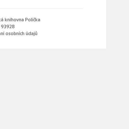
á knihovna Polička
1193928
ní osobních údajů