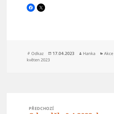
Formát:
Publikováno:
Autor:
Rubri
Odkaz
Hanka
Akce
17.04.2023
květen 2023
Navigace
pro
PŘEDCHOZÍ
příspěvek