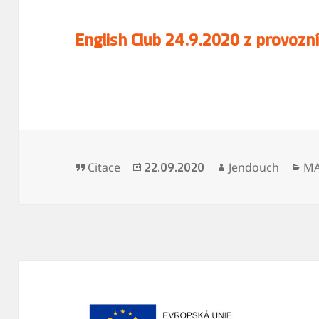
English Club 24.9.2020 z provoz
Formát:
Publikováno:
Autor:
Ru
Citace
Jendouch
MA
22.09.2020