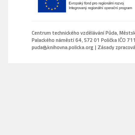
Centrum technického vzdělávání Půda,
Městsk
Palackého náměstí 64, 572 01 Polička IČO 7
puda@knihovna.policka.org
|
Zásady zpracová