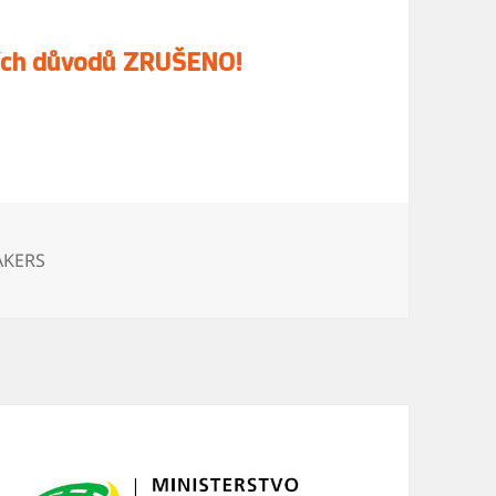
ních důvodů ZRUŠENO!
briky:
KERS